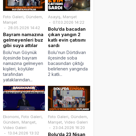
Foto Galeri
,
Gündem
,
Asayiş
,
Manşet
Manşet
07.03.2026 14:22
28.05.2026 14:42
Bolu’da bacadan
Bayram namazına
çıkan yangın 2
gelmeyenleri buz
katlı evin çatısını
gibi suya attılar
sardı
Bolu’nun Göynük
Bolu’nun Dörtdivan
ilçesinde bayram
ilçesinde soba
namazına gelmeyen
bacasından çıktığı
kişileri, köylüler
belirlenen yangında
tarafından
2 katlı...
yataklarından...
Ekonomi
,
Foto Galeri
,
Foto Galeri
,
Gündem
,
Gündem
,
Manşet
,
Manşet
,
Video Galeri
Video Galeri
23.04.2026 16:20
13.04.2026 13:32
Bolu’da 23 Nisan