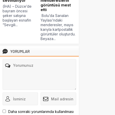
sevindiriyor
mendereslerin
görüntüsü mest
(İHA) – Düzce’de
etti
bayram öncesi
şeker satışına
Bolu’da Sarıalan
başlayan esnafın
Yaylası’ndaki
“Sevgili...
menderesler, mayıs
karıyla kartpostallık
görüntüler oluşturdu.
Beyaza...
YORUMLAR
Daha sonraki yorumlarımda kullanılması