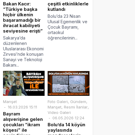
Bakan Kacır:
çeşitli etkinliklerle
“Türkiye başka
kutlandı
hiçbir ülkenin
Bolu’da 23 Nisan
başaramadığı bir
Ulusal Egemenlik ve
ihracat kabiliyeti
Çocuk Bayramı,
seviyesine erişti”
ortaokul
Sakarya’da
öğrencilerinin...
düzenlenen
Uluslararası Ekonomi
Zirvesi’nde konuşan
Sanayi ve Teknoloji
Bakanı...
Manşet
Foto Galeri
,
Gündem
,
16.03.2026 15:11
Manşet
,
Resmi İlanlar
,
Video Galeri
Bayram
06.05.2026 12:24
alışverişine gelen
çocukları “ikram
Bolu’da 14 köyün
köşesi” ile
yaylasında