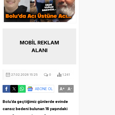
MOBİL REKLAM
ALANI
27.02.2026 15:25
0
1.241
A
+
A
-
ABONE OL
Bolu’da geçtiğimiz günlerde evinde
cansız bedeni bulunan 16 yaşındaki