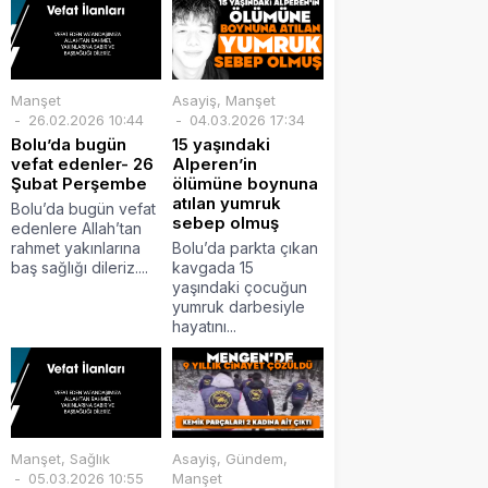
Manşet
Asayiş
,
Manşet
26.02.2026 10:44
04.03.2026 17:34
Bolu’da bugün
15 yaşındaki
vefat edenler- 26
Alperen’in
Şubat Perşembe
ölümüne boynuna
atılan yumruk
Bolu’da bugün vefat
sebep olmuş
edenlere Allah’tan
rahmet yakınlarına
Bolu’da parkta çıkan
baş sağlığı dileriz....
kavgada 15
yaşındaki çocuğun
yumruk darbesiyle
hayatını...
Manşet
,
Sağlık
Asayiş
,
Gündem
,
05.03.2026 10:55
Manşet