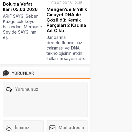
03.03.2026 12:35
Bolu’da Vefat
İlanı 05.03.2026
Mengen’de 9 Yıllık
Cinayet DNA ile
ARİF SAYGI Seben
Çözüldü: Kemik
Kuzgölcük köyü
Parçaları 2 Kadına
halkından, Merhume
Ait Çıktı
Seyide SAYGI’nın
eşi,...
Jandarma
dedektiflerinin titiz
çalışması ve DNA
teknolojisinin etkin
kullanımı sayesinde...
YORUMLAR