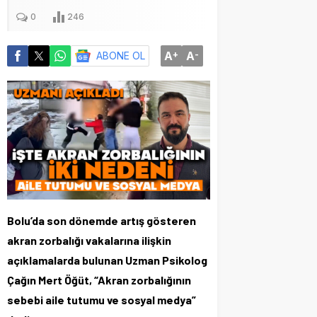
0
246
A
+
A
-
ABONE OL
Bolu’da son dönemde artış gösteren
akran zorbalığı vakalarına ilişkin
açıklamalarda bulunan Uzman Psikolog
Çağın Mert Öğüt, “Akran zorbalığının
sebebi aile tutumu ve sosyal medya”