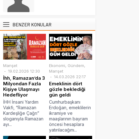
BENZER KONULAR
Manşet
Ekonomi
,
Gündem
,
19.02.2026 12:30
Manşet
14.03.2026 22:17
İhh, Ramazan’da 3
Milyondan Fazla
Emeklinin dört
Kişiye Ulaşmayı
gözle beklediği
Hedefliyor
gün geldi
İHH İnsani Yardım
Cumhurbaşkanı
Vakfı, “Ramazan
Erdoğan, emeklilerin
Kardeşliğe Çağrı”
ikramiye ve
sloganıyla Ramazan
maaşlarının bayram
ayı...
öncesi hesaplara
yatırılacağını...