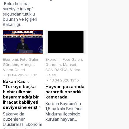
Bolu’da ‘icbar
suretiyle irtikap’
suçundan tutuklu
bulunan ve İçişleri
Bakanlığı...
Ekonomi
,
Foto Galeri
,
Ekonomi
,
Foto Galeri
,
Gündem
,
Manşet
,
Gündem
,
Manşet
,
Video Galeri
SON DAKİKA
,
Video
13.04.2026 13:32
Galeri
13.04.2026 13:15
Bakan Kacır:
“Türkiye başka
Hayvan pazarında
hiçbir ülkenin
hararetli pazarlık
başaramadığı bir
kamerada
ihracat kabiliyeti
Kurban Bayramı’na
seviyesine erişti”
1,5 ay kala Bolu’nun
Sakarya’da
Mudurnu ilçesinde
düzenlenen
kurulan hayvan...
Uluslararası Ekonomi