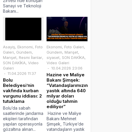
Zirvesi’nde konuşan
Sanayi ve Teknoloji
Bakanı...
Asayiş
,
Ekonomi
,
Foto
Ekonomi
,
Foto Galeri
,
Galeri
,
Gündem
,
Gündem
,
Manşet
,
Manşet
,
Resmi İlanlar
,
siyaset
,
SON DAKİKA
,
SON DAKİKA
,
Video
Video Galeri
Galeri
10.04.2026 23:06
11.04.2026 11:37
Hazine ve Maliye
Bolu
Bakanı Şimşek:
Belediyesi’nin
“Vatandaşlarımızın
vakfında kurban
yastık altında 640
vurgunu iddiası: 2
milyar doları
tutuklama
olduğu tahmin
ediliyor”
Bolu’da sabah
saatlerinde jandarma
Hazine ve Maliye
ekipleri tarafından
Bakanı Mehmet
yapılan operasyonla
Şimşek, Türkiye’de
gözaltına alınan...
vatandaşların yastık