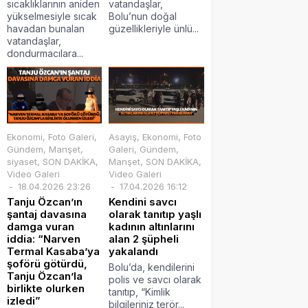
sıcaklıklarının aniden
vatandaşlar,
yükselmesiyle sıcak
Bolu’nun doğal
havadan bunalan
güzellikleriyle ünlü...
vatandaşlar,
dondurmacılara...
Ekonomi
,
Foto Galeri
,
Asayiş
,
Ekonomi
,
Foto
Gündem
,
Manşet
,
Galeri
,
Gündem
,
siyaset
,
SON DAKİKA
,
Manşet
,
SON DAKİKA
,
Video Galeri
Video Galeri
18.04.2026 23:26
17.04.2026 16:12
Tanju Özcan’ın
Kendini savcı
şantaj davasına
olarak tanıtıp yaşlı
damga vuran
kadının altınlarını
iddia: “Narven
alan 2 şüpheli
Termal Kasaba’ya
yakalandı
şoförü götürdü,
Bolu’da, kendilerini
Tanju Özcan’la
polis ve savcı olarak
birlikte olurken
tanıtıp, “Kimlik
izledi”
bilgileriniz terör...