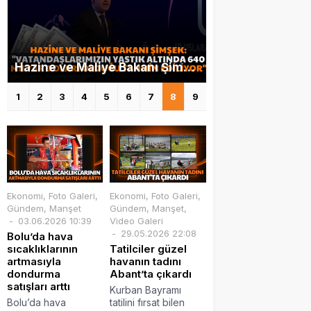
Hazine ve Maliye Bakanı Şimşek: “Vatandaşlarımızın yastık altında 640 milyar doları olduğu tahmin ediliyor”
1
2
3
4
5
6
7
8
9
Ekonomi
,
Foto Galeri
,
Ekonomi
,
Foto Galeri
,
Gündem
,
Manşet
Gündem
,
Manşet
,
03.06.2026 10:39
Video Galeri
29.05.2026 22:08
Bolu’da hava
sıcaklıklarının
Tatilciler güzel
artmasıyla
havanın tadını
dondurma
Abant’ta çıkardı
satışları arttı
Kurban Bayramı
Bolu’da hava
tatilini fırsat bilen