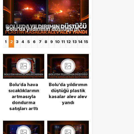
Bolu’da yıldırımın düştüğü plastik kasalar alev alev yandı
1
2
3
4
5
6
7
8
9
10
11
12
13
14
15
Bolu’da hava
Bolu’da yıldırımın
sıcaklıklarının
düştüğü plastik
artmasıyla
kasalar alev alev
dondurma
yandı
satışları arttı