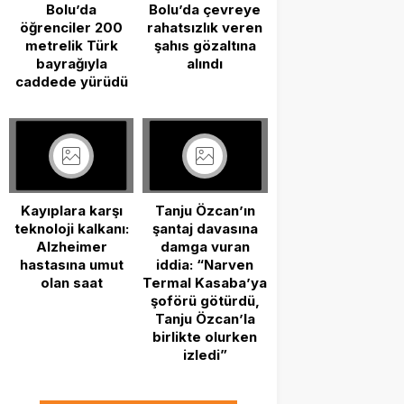
Bolu’da
Bolu’da çevreye
öğrenciler 200
rahatsızlık veren
metrelik Türk
şahıs gözaltına
bayrağıyla
alındı
caddede yürüdü
Kayıplara karşı
Tanju Özcan’ın
teknoloji kalkanı:
şantaj davasına
Alzheimer
damga vuran
hastasına umut
iddia: “Narven
olan saat
Termal Kasaba’ya
şoförü götürdü,
Tanju Özcan’la
birlikte olurken
izledi”