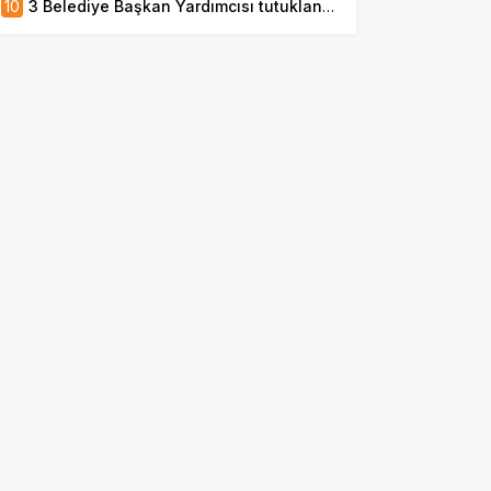
10
3 Belediye Başkan Yardımcısı tutuklanan Bolu Belediyesi’nde yeni atama