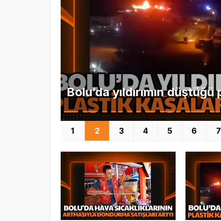
ev yandı
1
2
3
4
5
6
7
Bolu’da hava sıcaklıkların
dondurma satışları 