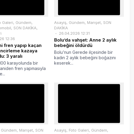
o Galeri
,
Gündem
,
Asayiş
,
Gündem
,
Manşet
,
SON
omobil
,
SON DAKİKA
,
DAKİKA
i
26.04.2026 12:31
26 12:36
Bolu’da vahşet: Anne 2 aylık
ni fren yapıp kaçan
bebeğini öldürdü
incirleme kazaya
Bolu’nun Gerede ilçesinde bir
u: 3 yaralı
kadın 2 aylık bebeğini boğazını
100 karayolunda bir
keserek...
 aniden fren yapmasıyla
...
,
Gündem
,
Manşet
,
SON
Asayiş
,
Foto Galeri
,
Gündem
,