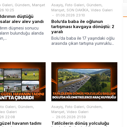
o Galeri
,
Gündem
,
Manşet
Asayiş
,
Foto Galeri
,
Gündem
,
26 10:25
Manşet
,
SON DAKİKA
,
Video Galeri
01.06.2026 23:10
ıldırımın düştüğü
asalar alev alev yandı
Bolu’da baba ile oğlunun
tartışması kavgaya dönüştü: 2
ldırım düşmesi sonucu
yaralı
saların bulunduğu alanda
,...
Bolu’da baba ile 17 yaşındaki oğlu
arasında çıkan tartışma yumruklu...
oto Galeri
,
Gündem
,
Asayiş
,
Foto Galeri
,
Gündem
,
deo Galeri
Manşet
,
Video Galeri
26 22:08
29.05.2026 21:59
 güzel havanın tadını
Tatilcilerin dönüş yolculuğu