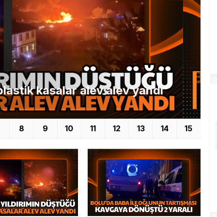
Bolu’da baba ile oğlunun tartışması kavgaya dönüştü: 2 yaralı
8
9
10
11
12
13
14
15
ın artmasıyla
Bolu’da yıldırımın düştüğü plastik kasalar
arttı
alev alev yandı