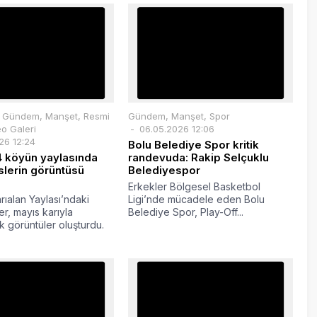
,
Gündem
,
Manşet
,
Resmi
Gündem
,
Manşet
,
Spor
o Galeri
06.05.2026 12:06
26 12:24
Bolu Belediye Spor kritik
4 köyün yaylasında
randevuda: Rakip Selçuklu
lerin görüntüsü
Belediyespor
Erkekler Bölgesel Basketbol
rıalan Yaylası’ndaki
Ligi’nde mücadele eden Bolu
r, mayıs karıyla
Belediye Spor, Play-Off...
ık görüntüler oluşturdu.