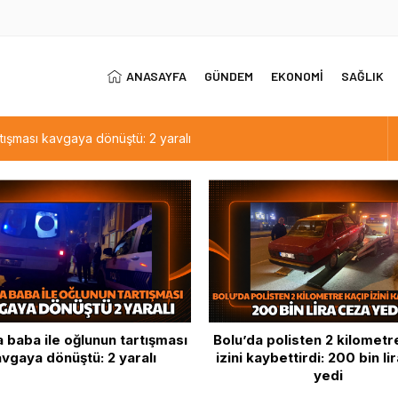
ANASAYFA
GÜNDEM
EKONOMİ
SAĞLIK
tışması kavgaya dönüştü: 2 yaralı
kaçıp izini kaybettirdi: 200 bin lira ceza yedi
nı Abant’ta çıkardı
artmasıyla dondurma satışları arttı
astik kasalar alev alev yandı
a polisten 2 kilometre kaçıp
Tatilciler güzel havanın t
kaybettirdi: 200 bin lira ceza
Abant’ta çıkardı
yedi