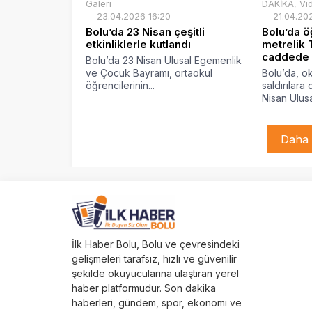
Galeri
DAKİKA
,
Vi
23.04.2026 16:20
21.04.20
Bolu’da 23 Nisan çeşitli
Bolu’da ö
etkinliklerle kutlandı
metrelik 
caddede 
Bolu’da 23 Nisan Ulusal Egemenlik
ve Çocuk Bayramı, ortaokul
Bolu’da, o
öğrencilerinin...
saldırılar
Nisan Ulusal
Daha 
İlk Haber Bolu, Bolu ve çevresindeki
gelişmeleri tarafsız, hızlı ve güvenilir
şekilde okuyucularına ulaştıran yerel
haber platformudur. Son dakika
haberleri, gündem, spor, ekonomi ve