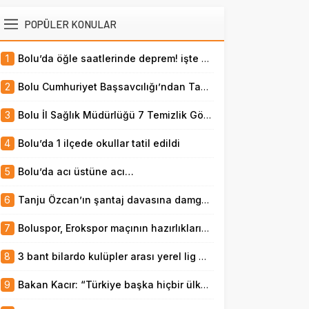
POPÜLER KONULAR
1
Bolu’da öğle saatlerinde deprem! işte büyüklüğü
2
Bolu Cumhuriyet Başsavcılığı’ndan Tanju Özcan ve 12 Kişi Hakkında Açıklama
3
Bolu İl Sağlık Müdürlüğü 7 Temizlik Görevlisi Alacak
4
Bolu’da 1 ilçede okullar tatil edildi
5
Bolu’da acı üstüne acı…
6
Tanju Özcan’ın şantaj davasına damga vuran iddia: “Narven Termal Kasaba’ya şoförü götürdü, Tanju Özcan’la birlikte olurken izledi”
7
Boluspor, Erokspor maçının hazırlıklarına başladı
8
3 bant bilardo kulüpler arası yerel lig müsabakaları sürüyor
9
Bakan Kacır: “Türkiye başka hiçbir ülkenin başaramadığı bir ihracat kabiliyeti seviyesine erişti”