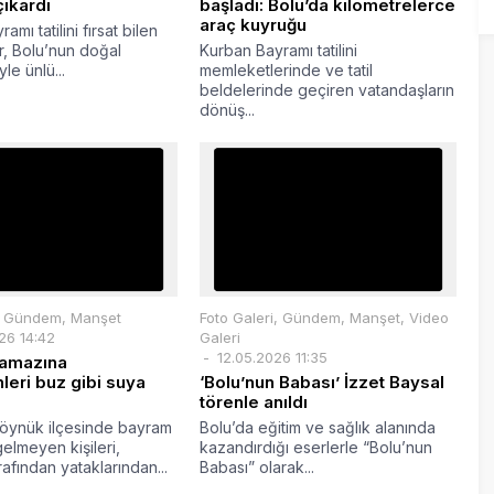
çıkardı
başladı: Bolu’da kilometrelerce
araç kuyruğu
mı tatilini fırsat bilen
r, Bolu’nun doğal
Kurban Bayramı tatilini
yle ünlü...
memleketlerinde ve tatil
beldelerinde geçiren vatandaşların
dönüş...
,
Gündem
,
Manşet
Foto Galeri
,
Gündem
,
Manşet
,
Video
26 14:42
Galeri
12.05.2026 11:35
amazına
eri buz gibi suya
‘Bolu’nun Babası’ İzzet Baysal
törenle anıldı
öynük ilçesinde bayram
Bolu’da eğitim ve sağlık alanında
elmeyen kişileri,
kazandırdığı eserlerle “Bolu’nun
rafından yataklarından...
Babası” olarak...