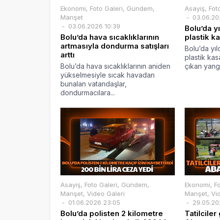
Ekonomi
,
Foto Galeri
,
Gündem
,
Asayiş
,
Fot
Manşet
03.06.20
03.06.2026 10:39
Bolu’da y
Bolu’da hava sıcaklıklarının
plastik k
artmasıyla dondurma satışları
Bolu’da yı
arttı
plastik ka
Bolu’da hava sıcaklıklarının aniden
çıkan yangın
yükselmesiyle sıcak havadan
bunalan vatandaşlar,
dondurmacılara...
Asayiş
,
Foto Galeri
,
Gündem
,
Ekonomi
,
F
Manşet
,
Video Galeri
Manşet
,
Vi
01.06.2026 23:05
29.05.20
Bolu’da polisten 2 kilometre
Tatilciler