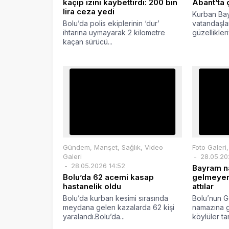
kaçıp izini kaybettirdi: 200 bin
Abant’ta 
lira ceza yedi
Kurban Bayra
Bolu’da polis ekiplerinin ‘dur’
vatandaşla
ihtarına uymayarak 2 kilometre
güzellikleri
kaçan sürücü...
Gündem
,
Manşet
,
Sağlık
,
Video
Foto Galeri
Galeri
28.05.20
28.05.2026 14:52
Bayram n
Bolu’da 62 acemi kasap
gelmeyenl
hastanelik oldu
attılar
Bolu’da kurban kesimi sırasında
Bolu’nun G
meydana gelen kazalarda 62 kişi
namazına g
yaralandı.Bolu’da...
köylüler ta