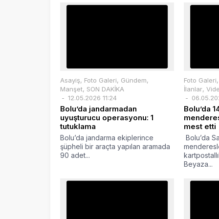
Asayiş
,
Foto Galeri
,
Gündem
,
Foto Galeri
Manşet
,
SON DAKİKA
İlanlar
,
Vide
12.05.2026 11:24
06.05.20
Bolu’da jandarmadan
Bolu’da 1
uyuşturucu operasyonu: 1
menderes
tutuklama
mest etti
Bolu’da jandarma ekiplerince
Bolu’da Sa
şüpheli bir araçta yapılan aramada
menderesle
90 adet...
kartpostall
Beyaza...