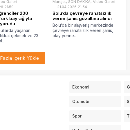
deo Galeri
Manşet
,
SON DAKİKA
,
Video Galeri
26 21:59
21.04.2026 21:54
ğrenciler 200
Bolu’da çevreye rahatsızlık
Türk bayrağıyla
veren şahıs gözaltına alındı
yürüdü
Bolu’da bir alışveriş merkezinde
kullarda yaşanan
çevreye rahatsızlık veren şahıs,
a dikkat çekmek ve 23
olay yerine...
...
Fazla İçerik Yükle
Ekonomi
G
Otomobil
S
Spor
T