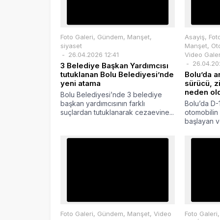
Foto Galeri
,
Gündem
,
Manşet
,
Asayiş
,
Fot
siyaset
Manşet
,
Ot
26.04.2026 12:41
Video Galer
26.04.20
3 Belediye Başkan Yardımcısı
tutuklanan Bolu Belediyesi’nde
Bolu’da a
yeni atama
sürücü, z
neden old
Bolu Belediyesi’nde 3 belediye
başkan yardımcısının farklı
Bolu’da D-
suçlardan tutuklanarak cezaevine...
otomobilin
başlayan ve
Foto Galeri
,
Gündem
,
Manşet
,
Video
Foto Galeri