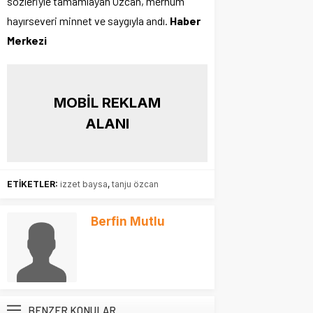
sözleriyle tamamlayan Özcan, merhum
hayırseveri minnet ve saygıyla andı.
Haber
Merkezi
MOBİL REKLAM
ALANI
ETİKETLER:
izzet baysa
,
tanju özcan
Berfin Mutlu
BENZER KONULAR