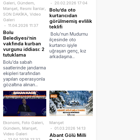
Galeri
,
Gündem
,
20.02.2026 17:04
Manşet
,
Resmi İlanlar
,
Bolu’da oto
SON DAKİKA
,
Video
kurtarıcıdan
Galeri
görülmemiş evlilik
11.04.2026 11:37
teklifi
Bolu
Bolu’nun Mudurnu
Belediyesi’nin
ilçesinde oto
vakfında kurban
kurtarıcı işiyle
vurgunu iddiası: 2
uğraşan genç, kız
tutuklama
arkadaşına...
Bolu’da sabah
saatlerinde jandarma
ekipleri tarafından
yapılan operasyonla
gözaltına alınan...
Ekonomi
,
Foto Galeri
,
Manşet
Gündem
,
Manşet
,
01.03.2026 14:13
Video Galeri
Abant Gölü Milli
13.04.2026 13:32