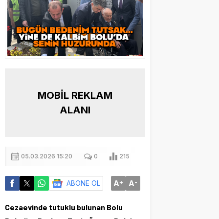
MOBİL REKLAM
ALANI
05.03.2026 15:20
0
215
A
+
A
-
ABONE OL
Cezaevinde tutuklu bulunan Bolu