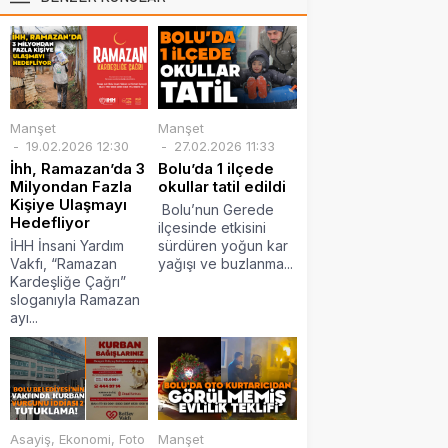
Manşet
Manşet
19.02.2026 12:30
27.02.2026 11:33
İhh, Ramazan’da 3
Bolu’da 1 ilçede
Milyondan Fazla
okullar tatil edildi
Kişiye Ulaşmayı
Bolu’nun Gerede
Hedefliyor
ilçesinde etkisini
İHH İnsani Yardım
sürdüren yoğun kar
Vakfı, “Ramazan
yağışı ve buzlanma...
Kardeşliğe Çağrı”
sloganıyla Ramazan
ayı...
Asayiş
,
Ekonomi
,
Foto
Manşet