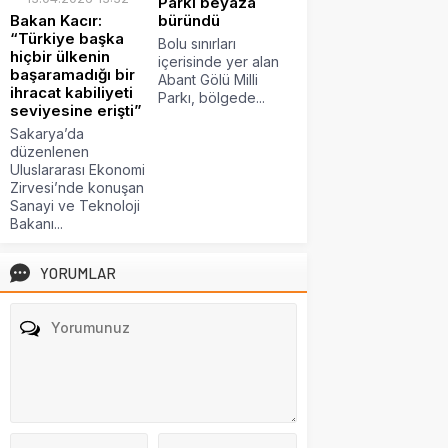
Parkı beyaza
Bakan Kacır:
büründü
“Türkiye başka
Bolu sınırları
hiçbir ülkenin
içerisinde yer alan
başaramadığı bir
Abant Gölü Milli
ihracat kabiliyeti
Parkı, bölgede...
seviyesine erişti”
Sakarya’da
düzenlenen
Uluslararası Ekonomi
Zirvesi’nde konuşan
Sanayi ve Teknoloji
Bakanı...
YORUMLAR