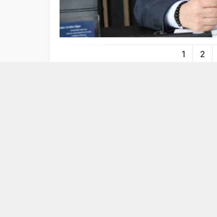
1
2
Bilgi: Klavye yön tuşlarını kullanar
DİĞER GALERİLER
Bolu’da inşaat deposunda
Emeklinin