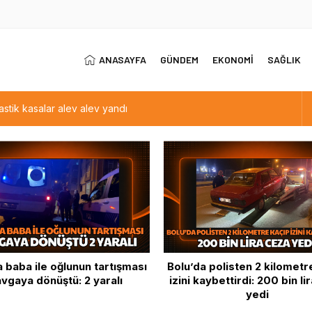
ANASAYFA
GÜNDEM
EKONOMİ
SAĞLIK
astik kasalar alev alev yandı
tışması kavgaya dönüştü: 2 yaralı
kaçıp izini kaybettirdi: 200 bin lira ceza yedi
nı Abant’ta çıkardı
artmasıyla dondurma satışları arttı
a baba ile oğlunun tartışması
Bolu’da polisten 2 kilometr
vgaya dönüştü: 2 yaralı
izini kaybettirdi: 200 bin li
yedi