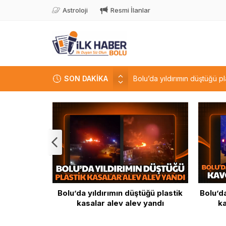
Astroloji
Resmi İlanlar
SON DAKİKA
Bolu’da yıldırımın düştüğü pl
Bolu’da baba ile oğlunun tar
Bolu’da polisten 2 kilometre 
Tatilciler güzel havanın tadı
Bolu’da hava sıcaklıklarının 
larının
Bolu’da yıldırımın düştüğü plastik
Bolu’d
şları arttı
kasalar alev alev yandı
ka