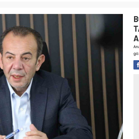
B
T
A
An
göz