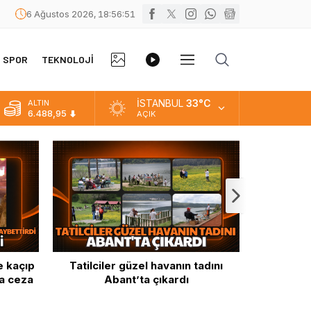
6 Ağustos 2026, 18:56:52
FOTO
VİDEO
SPOR
TEKNOLOJİ
DİĞER
GALERİ
GALERİ
İSTANBUL
33°C
ALTIN
6.488,95
AÇIK
BİST
13.798,82
DOLAR
47,5939
EURO
54,9646
e kaçıp
Tatilciler güzel havanın tadını
Tatilcileri
ra ceza
Abant’ta çıkardı
Bolu’d