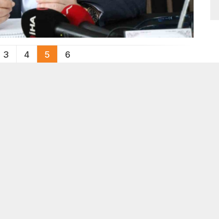
3
4
5
6
ak galeri resimleri arasında geçiş yapabilirsiniz.
 dört gözle beklediği
Bolu’da oto kurtarıcıdan